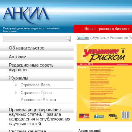
Международная литература по страхованию
Школа страхового бизнеса
Консалтинг
Главное
» Журналы » Управление Р
Об издательстве
Авторам
Редакционные советы
журналов
Журналы
Страховое Дело
Страховое Право
Управление Риском
Правила рецензирования
научных статей. Правила
направления и опубликования
научных статей
Система качества
Архив изданий: