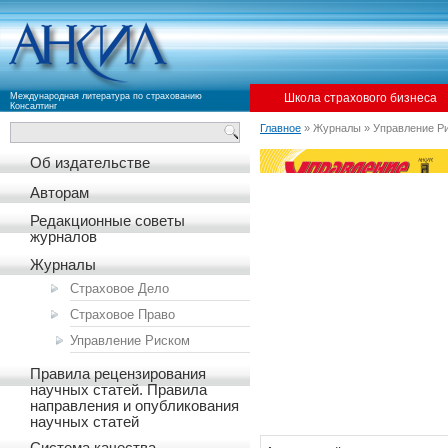
Международная литература по страхованию
Школа страхового бизнеса
Консалтинг
Главное
» Журналы » Управление Р
Об издательстве
Авторам
Редакционные советы
журналов
Журналы
Страховое Дело
Страховое Право
Управление Риском
Правила рецензирования
научных статей. Правила
направления и опубликования
научных статей