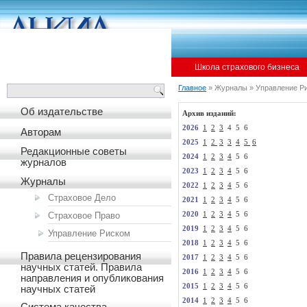
Международная литература по страхованию
Школа страхового бизнеса
Консалтинг
Главное
» Журналы » Управление Р
Об издательстве
Архив изданий:
2026
1
2
3
4 5 6
Авторам
2025
1
2
3
3
4
5
6
Редакционные советы
2024
1
2
3
4
5 6
журналов
2023
1
2
3
4
5 6
Журналы
2022
1
2
3
4
5 6
Страховое Дело
2021
1
2
3
4
5 6
Страховое Право
2020
1
2
3
4
5 6
2019
1
2
3
4
5 6
Управление Риском
2018
1
2
3
4
5 6
Правила рецензирования
2017
1
2
3
4
5 6
научных статей. Правила
2016
1
2
3
4
5 6
направления и опубликования
2015
1
2
3
4
5 6
научных статей
2014
1
2
3
4
5 6