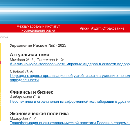
Международный институт
Риски. Аудит. Страхование
исследования риска
иском
Управление Риском №2 - 2025
Актуальная тема
Мехдиев Э. Т., Фатихова Е. Э.
Анализ конкурентоспособности мировых лидеров в области водоро
Саченко Л. А.
Подходы к оценке организационной устойчивости в условиях непо
определенности
Финансы и бизнес
Амбарцумов С. К.
Перспективы и ограничения платформенной коллаборации в дости
Экономическая политика
Махмудов А. А.
Трансформация внешнеэкономической политики России в совреме