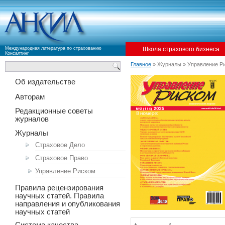
Международная литература по страхованию
Школа страхового бизнеса
Консалтинг
Главное
» Журналы » Управление Р
Об издательстве
Авторам
Редакционные советы
журналов
Журналы
Страховое Дело
Страховое Право
Управление Риском
Правила рецензирования
научных статей. Правила
направления и опубликования
научных статей