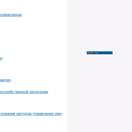
охранилищах
ии
звития
кохозяйственной продукции
основание методов управления ими