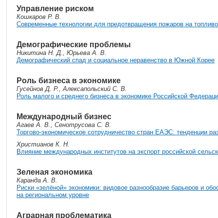
Управление риском
Кошкаров Р. В.
Современные технологии для предотвращения пожаров на топлив
Демографические проблемы
Никитина Н. Д., Юрьева А. В.
Демографический спад и социальное неравенство в Южной Корее
Роль бизнеса в экономике
Гусейнов Д. Р., Алексапольский С. В.
Роль малого и среднего бизнеса в экономике Российской Федерац
Международный бизнес
Агаев А. В., Сенотрусова С. В.
Торгово-экономическое сотрудничество стран ЕАЭС: тенденции ра
Христианов К. Н.
Влияние международных институтов на экспорт российской сельс
Зеленая экономика
Каранда А. В.
Риски «зелёной» экономики: видовое разнообразие барьеров и об
на региональном уровне
Аграрная проблематика