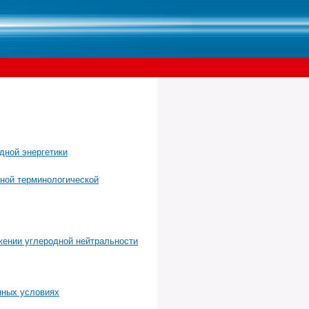
дной энергетики
лной терминологической
жении углеродной нейтральности
нных условиях