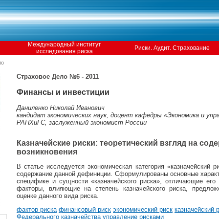
Международный институт
Риски. Аудит. Страхование
исследования риска
ло
Страховое Дело №6 - 2011
Финансы и инвестиции
Даниленко Николай Иванович
кандидат экономических наук, доцент кафедры «Экономика и уп
РАНХиГС, заслуженный экономист России
Казначейские риски: теоретический взгляд на сод
возникновения
В статье исследуется экономическая категория «казначейский р
содержание данной дефиниции. Сформулированы основные характ
специфике и сущности «казначейского риска», отличающие его
факторы, влияющие на степень казначейского риска, предло
оценке данного вида риска.
фактор риска
финансовый риск
экономический риск
казначейский 
Федерального казначейства
управление рисками