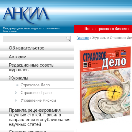
Международная литература по страхованию
Школа страхового бизнеса
Консалтинг
Главное
» Журналы » Страховое Де
Об издательстве
Авторам
Редакционные советы
журналов
Журналы
Страховое Дело
Страховое Право
Управление Риском
Правила рецензирования
научных статей. Правила
направления и опубликования
научных статей