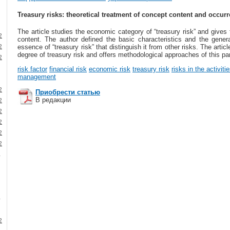
Treasury risks: theoretical treatment of concept content and occurr
The article studies the economic category of “treasury risk” and gives t
2
content. The author defined the basic characteristics and the genera
essence of “treasury risk” that distinguish it from other risks. The artic
2
degree of treasury risk and offers methodological approaches of this pa
2
risk factor
financial risk
economic risk
treasury risk
risks in the activit
management
2
Приобрести статью
В редакции
2
2
2
2
2
1
1
2