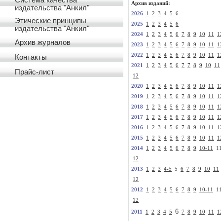
Система качества
Архив изданий:
издательства "Анкил"
2026
1
2
3
4 5 6
Этические принципы
2025
1
2
3
4
5
6
издательства "Анкил"
2024
1
2
3
4
5
6
7
8
9
10
11
1
Архив журналов
2023
1
2
3
4
5
6
7
8
9
10
11
1
2022
1
2
3
4
5
6
7
8
9
10
11
1
Контакты
2021
1
2
3
4
5
6
7
7
8
9
10
11
Прайс-лист
12
2020
1
2
3
4
5
6
7
8
9
10
11
1
2019
1
2
3
4
5
6
7
8
9
10
11
1
2018
1
2
3
4
5
6
7
8
9
10
11
1
2017
1
2
3
4
5
6
7
8
9
10
11
1
2016
1
2
3
4
5
6
7
8
9
10
11
1
2015
1
2
3
4
5
6
7
8
9
10
11
1
2014
1
2
3
4
5
6
7
8
9
10-11
1
12
2013
1
2
3
4-5
5
6
7
8
9
10
11
12
2012
1
2
3
4
5
6
7
8
9
10-11
1
12
6
2011
1
2
3
4
5
7
8
9
10
11
1