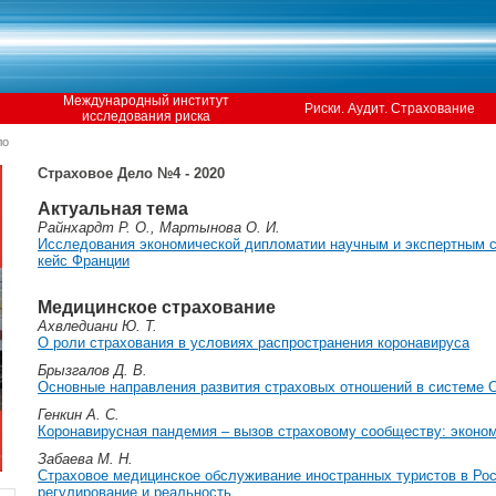
Международный институт
Риски. Аудит. Страхование
исследования риска
ло
Страховое Дело №4 - 2020
Актуальная тема
Райнхардт Р. О., Мартынова О. И.
Исследования экономической дипломатии научным и экспертным 
кейс Франции
Медицинское страхование
Ахвледиани Ю. Т.
О роли страхования в условиях распространения коронавируса
Брызгалов Д. В.
Основные направления развития страховых отношений в системе
Генкин А. С.
Коронавирусная пандемия – вызов страховому сообществу: эконо
Забаева М. Н.
Страховое медицинское обслуживание иностранных туристов в Рос
регулирование и реальность