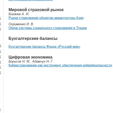
Мировой страховой рынок
Богачев А. И.
Рынок страхования объектов аквакультуры Азии
2
2
Охрименко И. В.
Обзор системы социального страхования в Турции
2
Бухгалтерские балансы
2
Бухгалтерские балансы Фонда «Русский мир»
2
Цифровая экономика
2
Борисов Н. М., Адамчук Н. Г.
2
Киберстрахование как инструмент обеспечения кибербезопасности
2
2
1
1
2