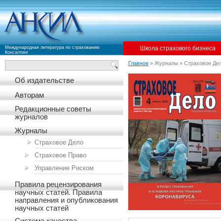
Международная литература по страхованию
Школа страхового бизнеса
Консалтинг
Главное
» Журналы » Страховое Де
Об издательстве
Авторам
Редакционные советы
журналов
Журналы
Страховое Дело
Страховое Право
Управление Риском
Правила рецензирования
научных статей. Правила
направления и опубликования
научных статей