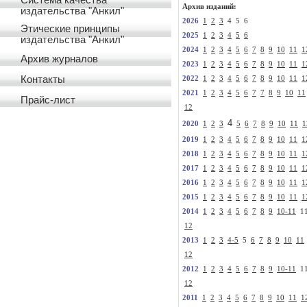
Система качества
Архив изданий:
издательства "Анкил"
2026
1
2
3
4 5 6
Этические принципы
2025
1
2
3
4
5
6
издательства "Анкил"
2024
1
2
3
4
5
6
7
8
9
10
11
1
Архив журналов
2023
1
2
3
4
5
6
7
8
9
10
11
1
Контакты
2022
1
2
3
4
5
6
7
8
9
10
11
1
2021
1
2
3
4
5
6
7
7
8
9
10
11
Прайс-лист
12
4
2020
1
2
3
5
6
7
8
9
10
11
1
2019
1
2
3
4
5
6
7
8
9
10
11
1
2018
1
2
3
4
5
6
7
8
9
10
11
1
2017
1
2
3
4
5
6
7
8
9
10
11
1
2016
1
2
3
4
5
6
7
8
9
10
11
1
2015
1
2
3
4
5
6
7
8
9
10
11
1
2014
1
2
3
4
5
6
7
8
9
10-11
1
12
2013
1
2
3
4-5
5
6
7
8
9
10
11
12
2012
1
2
3
4
5
6
7
8
9
10-11
1
12
2011
1
2
3
4
5
6
7
8
9
10
11
1