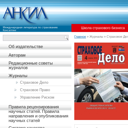
Международная литература по страхованию
Школа страхового бизнеса
Консалтинг
Главное
» Журналы » Страховое Де
Об издательстве
Авторам
Редакционные советы
журналов
Журналы
Страховое Дело
Страховое Право
Управление Риском
Правила рецензирования
научных статей. Правила
направления и опубликования
научных статей