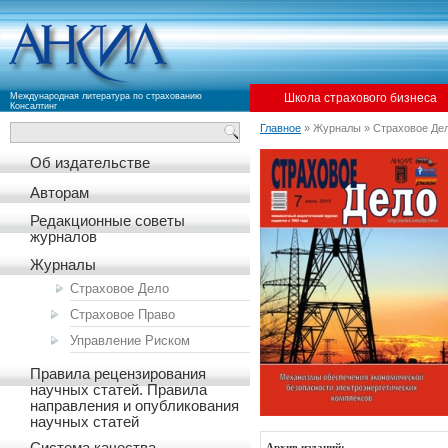
Международная литература по страхованию
Школа страхового бизнеса
Консалтинг
Главное
» Журналы » Страховое Де
Об издательстве
Авторам
Редакционные советы
журналов
Журналы
Страховое Дело
Страховое Право
Управление Риском
Правила рецензирования
научных статей. Правила
направления и опубликования
научных статей
Архив изданий: