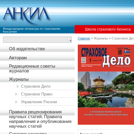
Международная литература по страхованию
Школа страхового бизнеса
Консалтинг
Главное
» Журналы » Страховое Де
Об издательстве
Авторам
Редакционные советы
журналов
Журналы
Страховое Дело
Страховое Право
Управление Риском
Правила рецензирования
научных статей. Правила
направления и опубликования
научных статей