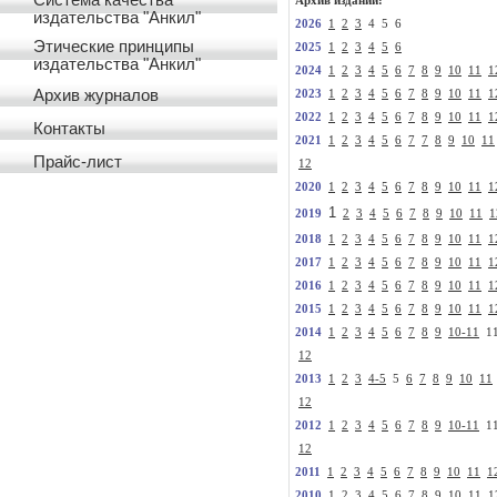
Система качества
Архив изданий:
издательства "Анкил"
2026
1
2
3
4 5 6
Этические принципы
2025
1
2
3
4
5
6
издательства "Анкил"
2024
1
2
3
4
5
6
7
8
9
10
11
1
Архив журналов
2023
1
2
3
4
5
6
7
8
9
10
11
1
2022
1
2
3
4
5
6
7
8
9
10
11
1
Контакты
2021
1
2
3
4
5
6
7
7
8
9
10
11
Прайс-лист
12
2020
1
2
3
4
5
6
7
8
9
10
11
1
1
2019
2
3
4
5
6
7
8
9
10
11
1
2018
1
2
3
4
5
6
7
8
9
10
11
1
2017
1
2
3
4
5
6
7
8
9
10
11
1
2016
1
2
3
4
5
6
7
8
9
10
11
1
2015
1
2
3
4
5
6
7
8
9
10
11
1
2014
1
2
3
4
5
6
7
8
9
10-11
1
12
2013
1
2
3
4-5
5
6
7
8
9
10
11
12
2012
1
2
3
4
5
6
7
8
9
10-11
1
12
2011
1
2
3
4
5
6
7
8
9
10
11
1
2010
1
2
3
4
5
6
7
8
9
10
11
1