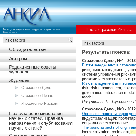
Международная литература по страхованию
Школа страхового бизнеса
Консалтинг
Об издательстве
Результаты поиска:
Авторам
Страховое Дело , №4 - 2012
Риск-менеджмент в страхов
Редакционные советы
риск; риск-менеджмент; упр
журналов
система управления рисками
рисками и страхователь-стр
Журналы
Risk management in insurance
Страховое Дело
risk; risk management; risk con
governance; interaction model
Страховое Право
model
Никулина Н. Н., Суходоева Л
Управление Риском
Страховое Дело , №9 - 2012
Правила рецензирования
Основные аспекты зарождени
индустриализация; пролетар
научных статей. Правила
социальное страхование
направления и опубликования
The basic aspects of origin an
научных статей
industrialization, proletariat,
ris