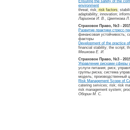
Ensuring the safety of the co
environment
threat; risk;
risk factors
; stabi
adaptability; innovation; info
Ларионов И. В., Цветкова Л.
Страховое Право, №3 - 201
Развитие­ практики­ стресс-те
финансовая устойчивость; с
факторы
Development­ of­ the­ practice­ of 
financial stability; the script; 
Мешкова Е. И.
Страховое Право, №3 - 201
Управление рисками сферы у
услуги питания; риск; управ
группы риска; система управ
модель; производственный ц
Risk Management Scope of Ca
catering services; risk; risk 
risk management system; proc
Оборин М. С.