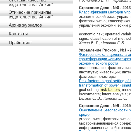
Система качества
Лесниченко Е. Н., Терехова Е
издательства "Анкил"
Страховое Дело , №8 - 2013
Классификация методов упр
Этические принципы
экономический риск; управл
издательства "Анкил"
факторы риска; классификац
Архив журналов
управления экономическим 
Контакты
economic risk; operated variab
signs; classification of meth
Прайс-лист
Халин В. Г., Чернова Г. В.
Управление Риском , №1 - 
Факторы риска в целеполага
трансформации «симулякриз
экономического роста
целеполагание; факторы рис
институты; инвестиции; инте
факторы»; кластеры
Risk factors in goal-setting o
transformation of power «simu
goal-setting;
risk factors
; inno
investments; intent analysis; c
Белкин С. В., Котова Е. С.
Страховое Дело , №9 - 2015
Обеспечение безопасности 
среде
угроза; риск; факторы риска
быстроизменяющейся среде; 
информационная избыточнос