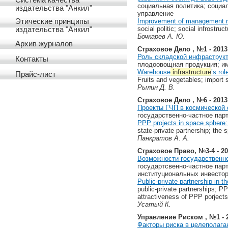
Система качества
социальная политика; социа
издательства "Анкил"
управление
Improvement of management re
Этические принципы
social politic; social infrost
издательства "Анкил"
Бочкарев А. Ю.
Архив журналов
Страховое Дело , №1 - 2013
Роль складской инфраструк
Контакты
плодоовощная продукция; им
Warehouse
infrastructure
’s ro
Прайс-лист
Fruits and vegetables; import 
Рылин Д. В.
Страховое Дело , №6 - 2013
Проекты ГЧП в космической 
государственно-частное пар
PPP projects in space sphere
state-private partnership; the
Панкратов А. А.
Страховое Право, №3-4 - 2
Возможности государственно
государтсвенно-частное пар
институциональных инвестор
Public-private partnership in 
public-private partnerships; P
attractiveness of PPP porjects
Усатый К.
Управление Риском , №1 - 
Факторы риска в целеполага