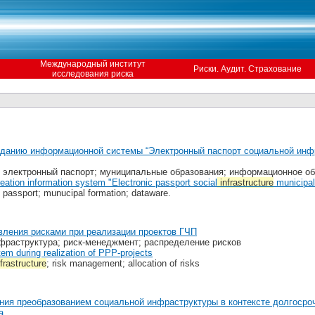
Международный институт
Риски. Аудит. Страхование
исследования риска
зданию информационной системы “Электронный паспорт социальной инф
 электронный паспорт; муниципальные образования; информационное о
eation information system "Electronic passport social
infrastructure
municipal
c passport; munucipal formation; dataware.
вления рисками при реализации проектов ГЧП
нфраструктура; риск-менеджмент; распределение рисков
tem during realization of PPP-projects
frastructure
; risk management; allocation of risks
ия преобразованием социальной инфраструктуры в контексте долгосроч
а