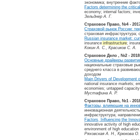
экономика; внутренние факт
Factors determining the critic
economy; internal factors; inv
Зельднер А. Г.
Страховое Право, №4 - 201
Страховой рынок России: те
страховая инфраструктура; 
Russian insurance market: curr
insurance
infrastructure
; insur
Кокин А. С., Красиков С. А.
Страховое Дело , №2 - 2018
Основные драйверы развития
национальные страховые рын
среднего класса в развиваю
доходом
Main Drivers of Development 
national insurance markets; e
economies; untapped capacity
Мустафина А. Р.
Страховое Право, №1 - 201
Факторы, влияющие на иннов
инновационная деятельность
инфраструктура; направлени
Factors, Influencing the Innova
innovative activity of high edu
environment of high education i
Ряховская А. Н., Крюкова О. 