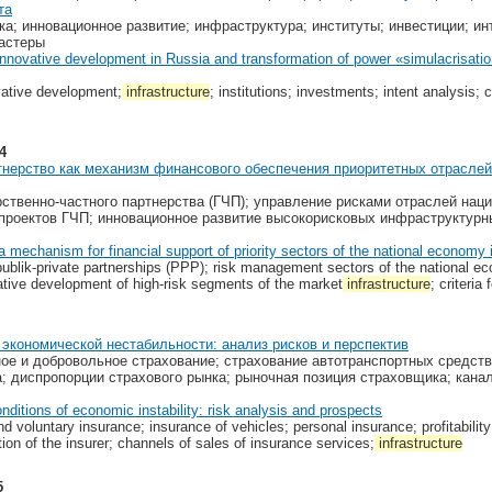
та
а; инновационное развитие; инфраструктура; институты; инвестиции; инт
астеры
f innovative development in Russia and transformation of power «simulacrisat
ovative development;
infrastructure
; institutions; investments; intent analysis;
4
тнерство как механизм финансового обеспечения приоритетных отраслей
рственно-частного партнерства (ГЧП); управление рисками отраслей нац
роектов ГЧП; инновационное развитие высокорисковых инфраструктурны
a mechanism for financial support of priority sectors of the national economy 
f publik-private partnerships (PPP); risk management sectors of the national e
ative development of high-risk segments of the market
infrastructure
; criteria 
 экономической нестабильности: анализ рисков и перспектив
ное и добровольное страхование; страхование автотранспортных средств
; диспропорции страхового рынка; рыночная позиция страховщика; кана
nditions of economic instability: risk analysis and prospects
d voluntary insurance; insurance of vehicles; personal insurance; profitability 
ion of the insurer; channels of sales of insurance services;
infrastructure
5