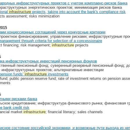
родных­ инфраструктурных­ проектов­ с ­учетом­ комплаенс-рисков­ банка
фраструктурных энергетических проектов; минимизация рисков банка
tional
infrastructure
­projects,­ taking­ into account­ the­ bank's ­compliance­ risk
ects assessment; risks minimization
2015
ами концессионных соглашений через конкурсные критерии
проектное финансирование; управление рисками; инфраструктурные про
anagement through criteria for selection of a concessionaire
t financing; risk management;
infrastructure
projects
6
ика инфраструктурных инвестиций пенсионных фондов
рственный пенсионный фонд; суверенный резервный пенсионный фонд; д
 инфраструктурных проектов; альтернативные инвестиции
pension funds’
infrastructure
investments
fund; public pension reserve fund; rate of investment returns on pension asset
stments
6
тными рисками банка
льское кредитование; инфраструктура финансового рынка; финансовая г
 bank credit risk
nancial market
infrastructure
; financial literacy; sales channels
исное состояние российской экономики, и возможные пути выхода из не