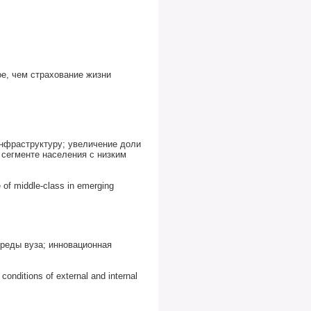
ое, чем страхование жизни
нфраструктуру; увеличение доли
 сегменте населения с низким
e of middle-class in emerging
среды вуза; инновационная
 conditions of external and internal