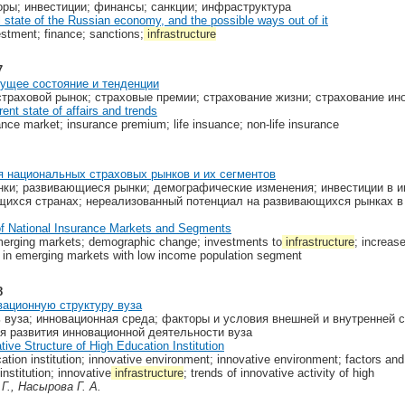
оры; инвестиции; финансы; санкции; инфраструктура
al state of the Russian economy, and the possible ways out of it
estment; finance; sanctions;
infrastructure
7
кущее состояние и тенденции
страховой рынок; страховые премии; страхование жизни; страхование ин
ent state of affairs and trends
ance market; insurance premium; life insuance; non-life insurance
 национальных страховых рынков и их сегментов
ки; развивающиеся рынки; демографические изменения; инвестиции в и
щихся странах; нереализованный потенциал на развивающихся рынках в
of National Insurance Markets and Segments
merging markets; demographic change; investments to
infrastructure
; increas
 in emerging markets with low income population segment
8
ационную структуру вуза
 вуза; инновационная среда; факторы и условия внешней и внутренней 
я развития инновационной деятельности вуза
tive Structure of High Education Institution
cation institution; innovative environment; innovative environment; factors and
nstitution; innovative
infrastructure
; trends of innovative activity of high
Г., Насырова Г. А.