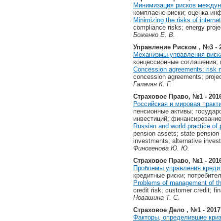
Минимизация­ рисков­ междуна
комплаенс-риски; оценка ин
Minimizing­ the­ risks­ of­ interna
compliance risks; energy proj
Боженко­ Е. В.
Управление Риском , №3 - 
Механизмы управления риск
концессионные соглашения; 
Concession agreements: risk m
concession agreements; projec
Галачян К. Г.
Страховое Право, №1 - 201
Российская и мировая практ
пенсионные активы; госуда
инвестиций; финансирование
Russian and world practice of 
pension assets; state pension 
investments; alternative inve
Финогенова Ю. Ю.
Страховое Право, №1 - 201
Проблемы управления креди
кредитные риски; потребите
Problems of management of the
credit risk; customer credit; fi
Новашина Т. С.
Страховое Дело , №1 - 2017
Факторы, определившие криз