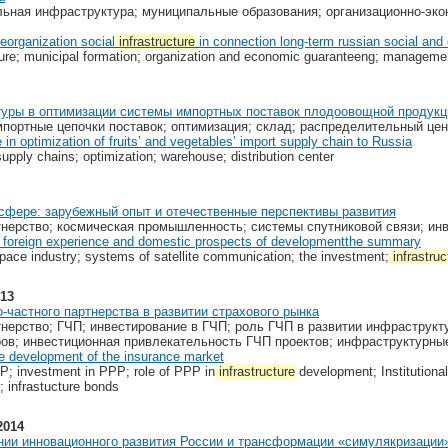
льная инфраструктура; муниципальные образования; организационно-эко
organization social
infrastructure
in connection long-term russian social and
ructure; municipal formation; organization and economic guaranteeng; manageme
туры в оптимизации системы импортных поставок плодоовощной продукц
портные цепочки поставок; оптимизация; склад; распределительный цен
le in optimization of fruits’ and vegetables’ import supply chain to Russia
supply chains; optimization; warehouse; distribution center
сфере: зарубежный опыт и отечественные перспективы развития
тнерство; космическая промышленность; системы спутниковой связи; ин
: foreign experience and domestic prospects of developmentthe summary
 space industry; systems of satellite communication; the investment;
infrastruc
013
-частного партнерства в развитии страхового рынка
тнерство; ГЧП; инвестирование в ГЧП; роль ГЧП в развитии инфраструк
ов; инвестиционная привлекательность ГЧП проектов; инфраструктурны
the development of the insurance market
PP; investment in PPP; role of PPP in
infrastructure
development; Institutiona
; infrastucture bonds
2014
нии инновационного развития России и трансформации «симулякризации