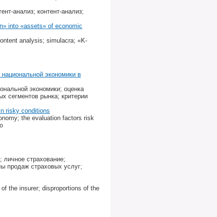
ент-анализ; контент-анализ;
ion» into «assets» of economic
 content analysis; simulacra; «K-
 национальной экономики в
иональной экономики; оценка
х сегментов рынка; критерии
in risky conditions
conomy; the evaluation factors risk
fo
; личное страхование;
лы продаж страховых услуг;
of the insurer; disproportions of the