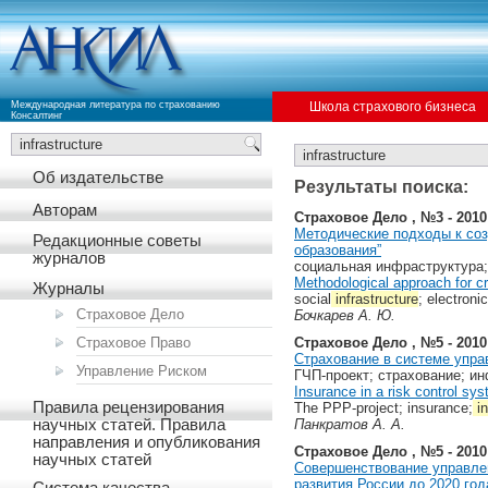
Международная литература по страхованию
Школа страхового бизнеса
Консалтинг
Об издательстве
Результаты поиска:
Авторам
Страховое Дело , №3 - 2010
Методические подходы к со
Редакционные советы
образования”
журналов
социальная инфраструктура;
Methodological approach for cr
Журналы
social
infrastructure
; electroni
Страховое Дело
Бочкарев А. Ю.
Страховое Дело , №5 - 2010
Страховое Право
Страхование в системе упра
Управление Риском
ГЧП-проект; страхование; и
Insurance in a risk control sys
Правила рецензирования
The PPP-project; insurance;
in
Панкратов А. А.
научных статей. Правила
направления и опубликования
Страховое Дело , №5 - 2010
научных статей
Совершенствование управлен
развития России до 2020 год