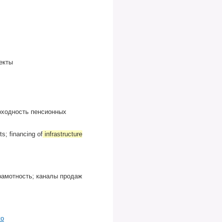
екты
оходность пенсионных
s; financing of
infrastructure
рамотность; каналы продаж
го