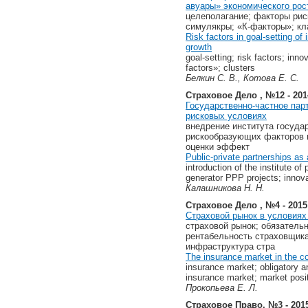
авуары» экономического рос
целеполагание; факторы риск
симулякры; «К-факторы»; кл
Risk factors in goal-setting o
growth
goal-setting; risk factors; inn
factors»; clusters
Белкин С. В., Котова Е. С.
Страховое Дело , №12 - 201
Государственно-частное пар
рисковых условиях
внедрение института госуда
рискообразующих факторов п
оценки эффект
Public-private partnerships as 
introduction of the institute o
generator PPP projects; innov
Калашникова Н. Н.
Страховое Дело , №4 - 2015
Страховой рынок в условиях
страховой рынок; обязатель
рентабельность страховщика
инфраструктура стра
The insurance market in the co
insurance market; obligatory an
insurance market; market posit
Прокопьева Е. Л.
Страховое Право, №3 - 201