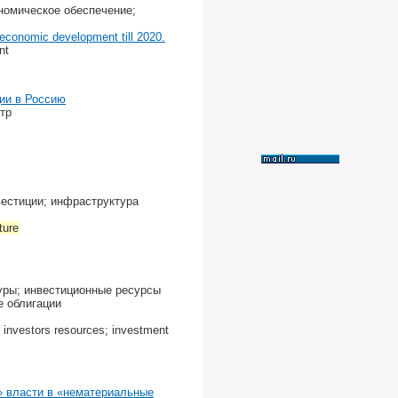
номическое обеспечение;
 economic development till 2020.
nt
ии в Россию
тр
вестиции; инфраструктура
ture
туры; инвестиционные ресурсы
е облигации
l investors resources; investment
» власти в «нематериальные