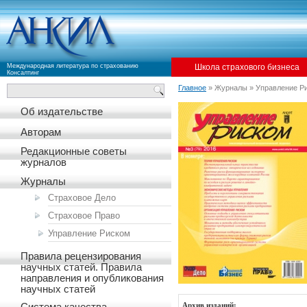
Международная литература по страхованию
Школа страхового бизнеса
Консалтинг
Главное
» Журналы » Управление Р
Об издательстве
Авторам
Редакционные советы
журналов
Журналы
Страховое Дело
Страховое Право
Управление Риском
Правила рецензирования
научных статей. Правила
направления и опубликования
научных статей
Архив изданий: